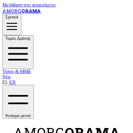
Μετάβαση στο περιεχόμενο
AMORG
ORAMA
Σχετικά
Τομείς Δράσης
Τύπος & ΜΜΕ
Νέα
EL
EN
Άνοιγμα μενού