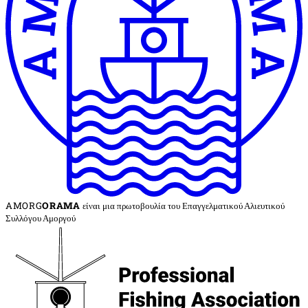
AMORG
ORAMA
είναι μια πρωτοβουλία του Επαγγελματικού Αλιευτικού
Συλλόγου Αμοργού