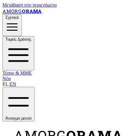
Μετάβαση στο περιεχόμενο
AMORG
ORAMA
Σχετικά
Τομείς Δράσης
Τύπος & ΜΜΕ
Νέα
EL
EN
Άνοιγμα μενού