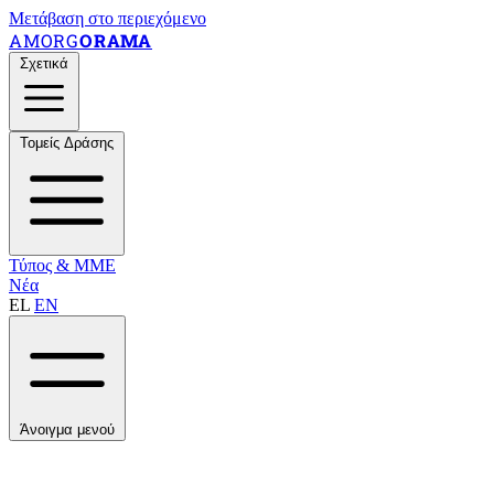
Μετάβαση στο περιεχόμενο
AMORG
ORAMA
Σχετικά
Τομείς Δράσης
Τύπος & ΜΜΕ
Νέα
EL
EN
Άνοιγμα μενού